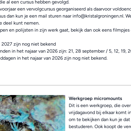
ie al een cursus hebben gevolgd.
oorjaar een vervolgcursus georganiseerd als daarvoor voldoende
rsus dan kun je een mail sturen naar
info@kristalgroningen.nl
. W
je deel kunt nemen.
ijpen en polijsten in zijn werk gaat, bekijk dan ook eens filmpje
n 2027 zijn nog niet bekend
n in het najaar van 2026 zijn: 21, 28 september / 5, 12, 19, 26
dagen in het najaar van 2026 zijn nog niet bekend.
Werkgroep micromounts
Dit is een werkgroep, die ove
vrijdagavond bij elkaar komt in
om te bekijken dan kun je d
bestuderen. Ook koopt de vere