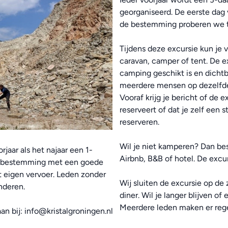
georganiseerd. De eerste dag 
de bestemming proberen we t
Tijdens deze excursie kun je 
caravan, camper of tent. De e
camping geschikt is en dichtbi
meerdere mensen op dezelfde 
Vooraf krijg je bericht of de
reserveert of dat je zelf een
reserveren.
Wil je niet kamperen? Dan bes
jaar als het najaar een 1-
Airbnb, B&B of hotel. De excur
en bestemming met een goede
et eigen vervoer. Leden zonder
Wij sluiten de excursie op de 
nderen.
diner. Wil je langer blijven of
Meerdere leden maken er regel
n bij: info@kristalgroningen.nl