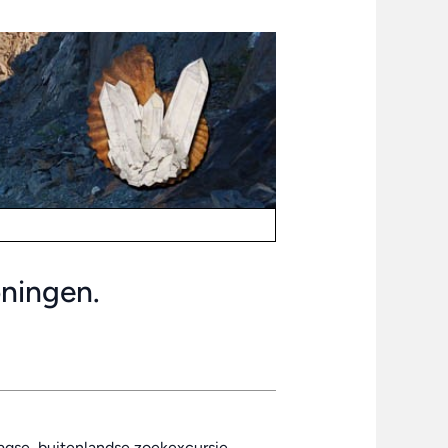
oningen.
agse, buitenlandse zoekexcursie