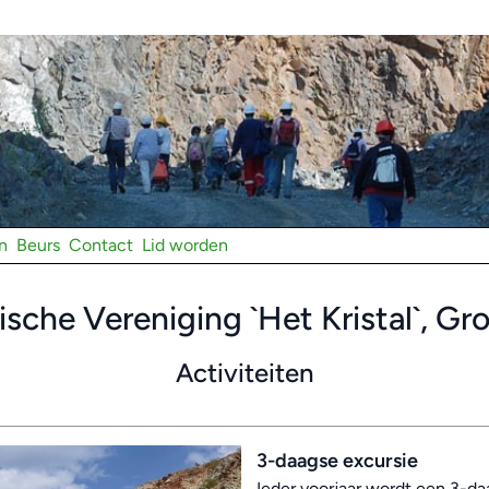
n
Beurs
Contact
Lid worden
sche Vereniging `Het Kristal`, Gr
Activiteiten
3-daagse excursie
Ieder voorjaar wordt een 3-da